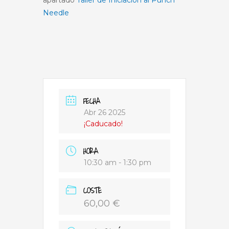
apartado
Taller de Iniciación al Punch
Needle
FECHA
Abr 26 2025
¡Caducado!
HORA
10:30 am - 1:30 pm
COSTE
60,00 €