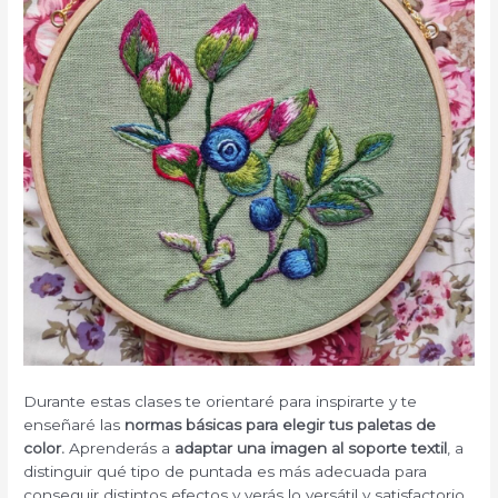
Durante estas clases te orientaré para inspirarte y te
enseñaré las
normas básicas para elegir tus paletas de
color.
Aprenderás a
adaptar una imagen al soporte textil
, a
distinguir qué tipo de puntada es más adecuada para
conseguir distintos efectos y verás lo versátil y satisfactorio