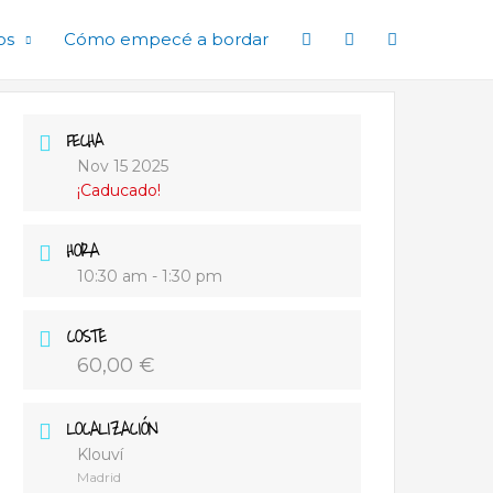
os
Cómo empecé a bordar
FECHA
Nov 15 2025
¡Caducado!
HORA
10:30 am - 1:30 pm
COSTE
60,00 €
LOCALIZACIÓN
Klouví
Madrid