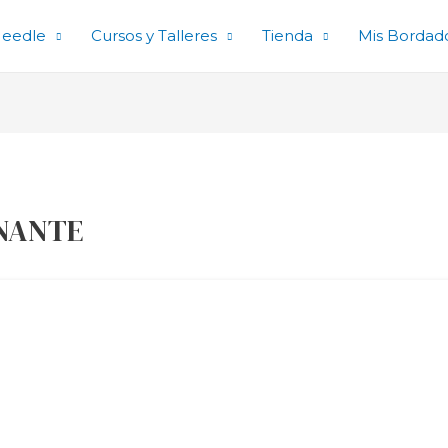
eedle
Cursos y Talleres
Tienda
Mis Bordad
ONANTE