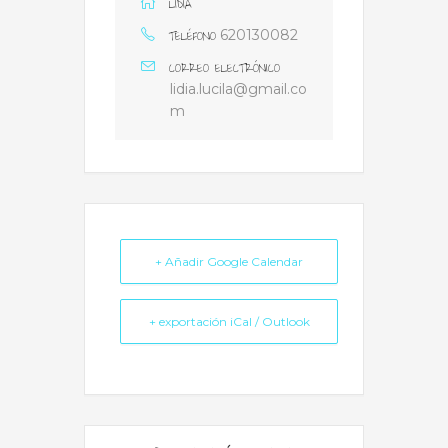
LIDIA
TELÉFONO
620130082
CORREO ELECTRÓNICO
lidia.lucila@gmail.co
m
+ Añadir Google Calendar
+ exportación iCal / Outlook