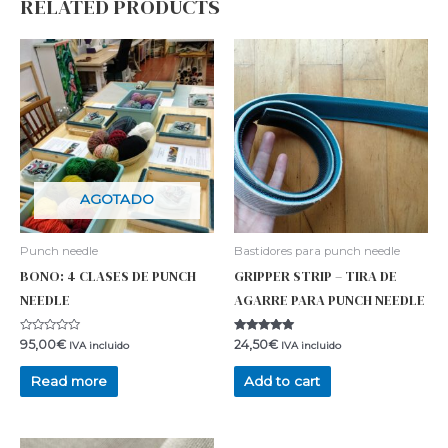
RELATED PRODUCTS
AGOTADO
Punch needle
Bastidores para punch needle
BONO: 4 CLASES DE PUNCH
GRIPPER STRIP – TIRA DE
NEEDLE
AGARRE PARA PUNCH NEEDLE
Rated
Rated
95,00
€
24,50
€
IVA incluido
IVA incluido
0
5.00
out
out of 5
of
Read more
Add to cart
5