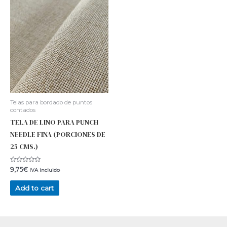
Telas para bordado de puntos
contados
TELA DE LINO PARA PUNCH
NEEDLE FINA (PORCIONES DE
25 CMS.)
Rated
9,75
€
IVA incluido
0
out
of
Add to cart
5