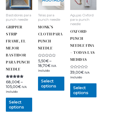
Bastidores para
Telas para
Agujas Oxford
punch needle
punch needle
para punch
needle
GRIPPER
MONK’S
OXFORD
STRIP
CLOTH PARA
PUNCH
FRAME, EL
PUNCH
NEEDLE FINA
MEJOR
NEEDLE
– TODAS LAS
BASTIDOR
MEDIDAS
Rated
5,50
€
–
PARA PUNCH
0
18,70
€
IVA
out
NEEDLE
of
incluido
Rated
39,00
€
IVA
5
0
incluido
out
Select
Rated
of
68,00
€
–
5.00
5
options
105,00
€
IVA
Select
out of 5
incluido
options
Select
options