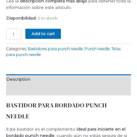
Lee la
descripción completa más abajo
para obtener toda la
información sobre este artículo.
Disponibilidad:
2 in stock
Bastidor
Add to cart
para
bordado
Categories:
Bastidores para punch needle
,
Punch needle
,
Telas
punch
para punch needle
needle
con
tela
tensada
Description
quantity
Reviews (0)
BASTIDOR PARA BORDADO PUNCH
NEEDLE
Este bastidor es el complemento
ideal para iniciarte en el
bordado punch needle
, cuando aún no estás segura de si