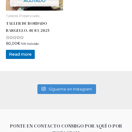
AGOTADO
Talleres Presenciales
TALLER DE BORDADO
BARGELLO. 01/03/2025
Rated
60,00
€
IVA incluido
0
out
of
Read more
5
Sígueme en Instagram
PONTE EN CONTACTO CONMIGO POR AQUÍ O POR