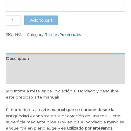
Taller
Add to cart
de
iniciación
SKU:
N/A
Category:
Talleres Presenciales
al
bordado.
13/06/2026
quantity
Description
Additional information
Reviews (0)
¡Apúntate a mi taller de Iniciación al Bordado y descubre
este precioso arte manual!
El bordado es un
arte manual que se conoce desde la
antigüedad
y consiste en la decoración de una tela u otra
superficie mediante hilos. Hoy en día el bordado a mano se
encuentra en pleno auge y es
utilizado por artesanos,