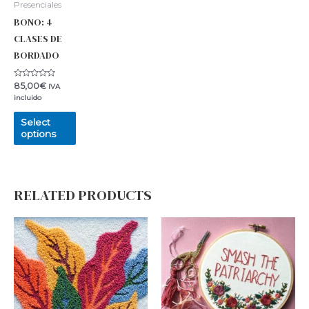
Presenciales
BONO: 4
CLASES DE
BORDADO
Rated
85,00
€
IVA
0
incluido
out
of
5
Select
options
RELATED PRODUCTS