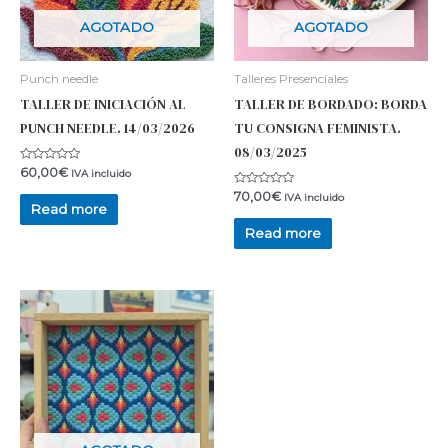
AGOTADO
AGOTADO
Punch needle
Talleres Presenciales
TALLER DE INICIACIÓN AL
TALLER DE BORDADO: BORDA
PUNCH NEEDLE. 14/03/2026
TU CONSIGNA FEMINISTA.
08/03/2025
Rated
60,00
€
IVA incluido
0
out
Rated
70,00
€
IVA incluido
of
0
Read more
5
out
of
Read more
5