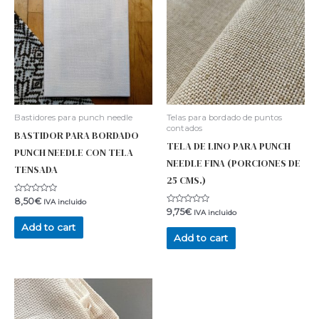
Bastidores para punch needle
Telas para bordado de puntos
contados
BASTIDOR PARA BORDADO
TELA DE LINO PARA PUNCH
PUNCH NEEDLE CON TELA
NEEDLE FINA (PORCIONES DE
TENSADA
25 CMS.)
Rated
8,50
€
IVA incluido
0
Rated
9,75
€
IVA incluido
out
0
of
Add to cart
out
5
of
Add to cart
5