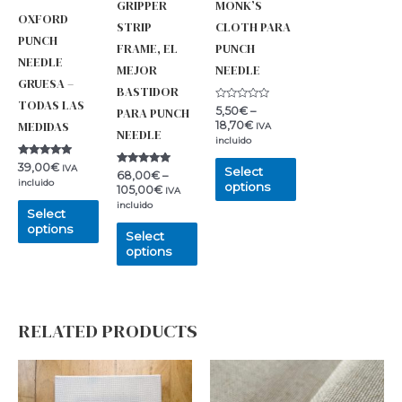
GRIPPER
MONK’S
OXFORD
STRIP
CLOTH PARA
PUNCH
FRAME, EL
PUNCH
NEEDLE
MEJOR
NEEDLE
GRUESA –
BASTIDOR
TODAS LAS
Rated
5,50
€
–
PARA PUNCH
0
18,70
€
MEDIDAS
IVA
out
NEEDLE
of
incluido
5
Rated
39,00
€
IVA
Select
Rated
68,00
€
–
5.00
incluido
5.00
out of 5
options
105,00
€
IVA
out of 5
incluido
Select
options
Select
options
RELATED PRODUCTS