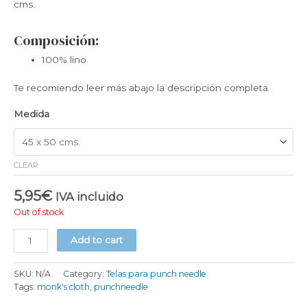
cms.
Composición:
100% lino
Te recomiendo leer más abajo la descripción completa.
Medida
CLEAR
5,95
€
IVA incluido
Out of stock
Lino
Add to cart
Rústico
para
SKU:
N/A
Category:
Telas para punch needle
bordado
Tags:
monk's cloth
,
punchneedle
punch